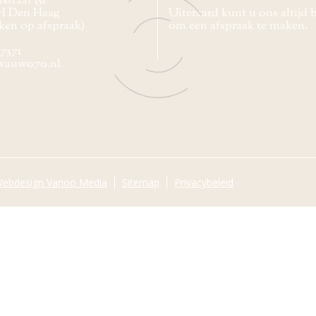
straat 151
H Den Haag
Uiteraard kunt u ons altijd 
ken op afspraak)
om een afspraak te maken.
77371
wauw070.nl
ebdesign Vanoo Media
Sitemap
Privacybeleid