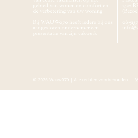
van echte vakmensen op het
Pasteur
gebied van wonen en comfort en
2522 R
de verbetering van uw woning
(Bezoe
Bij WAUW070 heeft iedere bij ons
06-515
aangesloten ondernemer een
info@
presentatie van zijn vakwerk
© 2026
Wauw070 | Alle rechten voorbehouden.
W