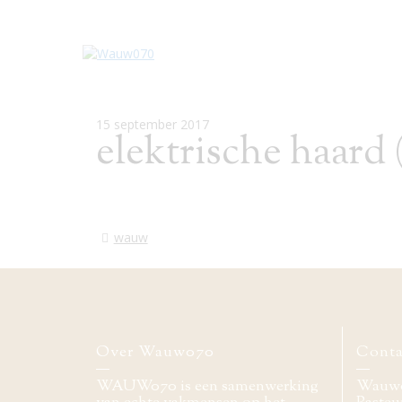
15 september 2017
elektrische haard (
wauw
Over Wauw070
Conta
WAUW070 is een samenwerking
Wauw