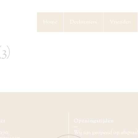
Home
Deelnemers
Vrienden
3)
ct
Openingstijden
070
Wij zijn geopend op afspraa