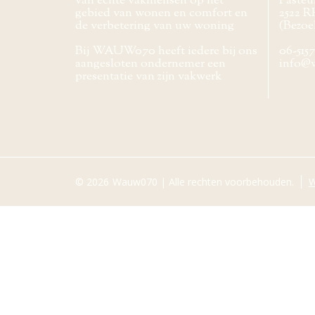
van echte vakmensen op het
Pasteur
gebied van wonen en comfort en
2522 R
de verbetering van uw woning
(Bezoe
Bij WAUW070 heeft iedere bij ons
06-515
aangesloten ondernemer een
info@
presentatie van zijn vakwerk
© 2026
Wauw070 | Alle rechten voorbehouden.
W