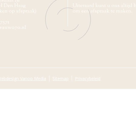
straat 151
H Den Haag
Uiteraard kunt u ons altijd 
ken op afspraak)
om een afspraak te maken.
77371
wauw070.nl
ebdesign Vanoo Media
Sitemap
Privacybeleid