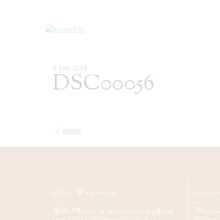
8 juni 2016
DSC00056
wauw
Over Wauw070
Conta
WAUW070 is een samenwerking
Wauw