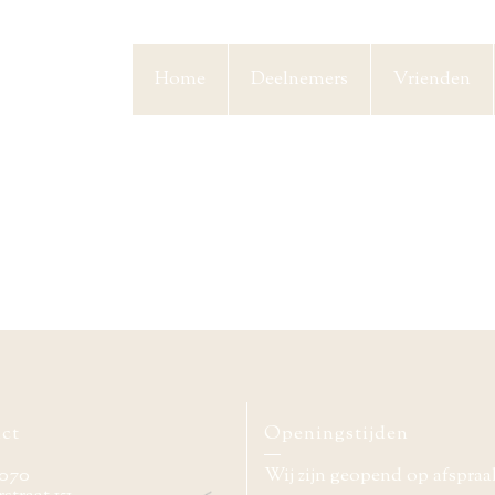
Home
Deelnemers
Vrienden
ct
Openingstijden
070
Wij zijn geopend op afspraa