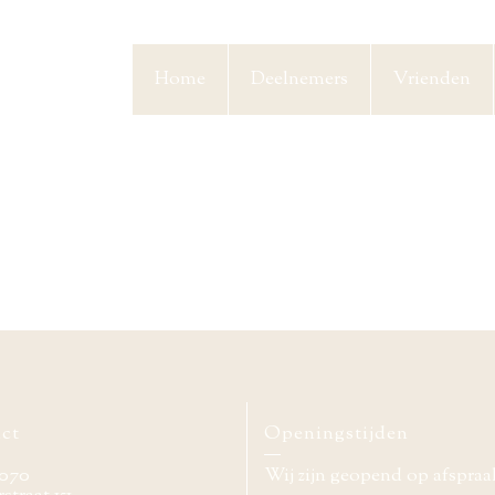
Home
Deelnemers
Vrienden
ct
Openingstijden
070
Wij zijn geopend op afspraa