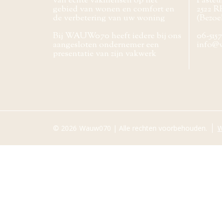
van echte vakmensen op het
Pasteur
gebied van wonen en comfort en
2522 R
de verbetering van uw woning
(Bezoe
Bij WAUW070 heeft iedere bij ons
06-515
aangesloten ondernemer een
info@
presentatie van zijn vakwerk
© 2026
Wauw070 | Alle rechten voorbehouden.
W