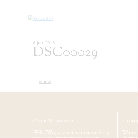
8 juni 2016
DSC00029
wauw
Over Wauw070
Conta
WAUW070 is een samenwerking
Wauw