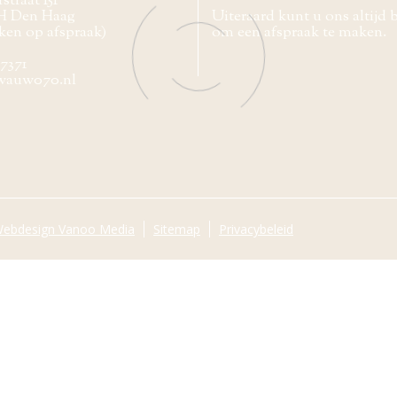
straat 151
H Den Haag
Uiteraard kunt u ons altijd 
ken op afspraak)
om een afspraak te maken.
77371
wauw070.nl
ebdesign Vanoo Media
Sitemap
Privacybeleid