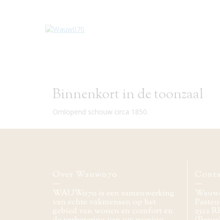
Binnenkort in de toonzaal
Omlopend schouw circa 1850.
Over Wauw070
Conta
WAUW070 is een samenwerking
Wauw
van echte vakmensen op het
Pasteur
gebied van wonen en comfort en
2522 R