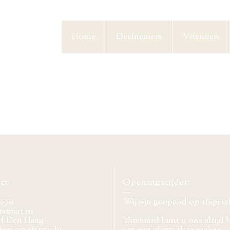
Home
Deelnemers
Vrienden
ct
Openingstijden
070
Wij zijn geopend op afspraa
straat 151
H Den Haag
Uiteraard kunt u ons altijd 