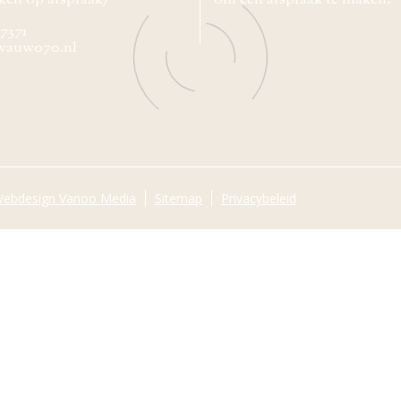
ken op afspraak)
om een afspraak te maken.
77371
wauw070.nl
ebdesign Vanoo Media
Sitemap
Privacybeleid