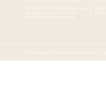
de verbetering van uw woning
(Bezoe
Bij WAUW070 heeft iedere bij ons
06-515
aangesloten ondernemer een
info@
presentatie van zijn vakwerk
© 2026
Wauw070 | Alle rechten voorbehouden.
W