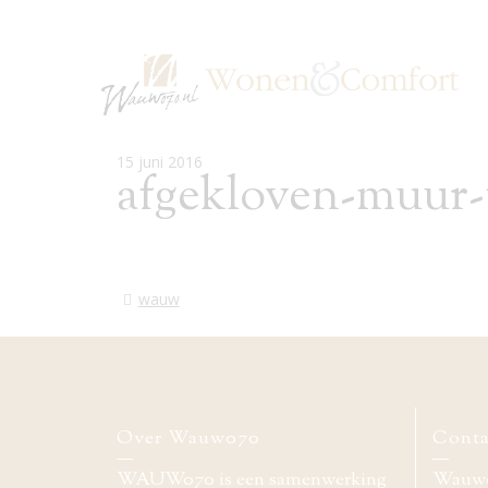
15 juni 2016
afgekloven-muur-
wauw
Over Wauw070
Conta
WAUW070 is een samenwerking
Wauw