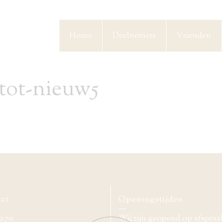
Home
Deelnemers
Vrienden
tot-nieuw5
ct
Openingstijden
070
Wij zijn geopend op afspraa