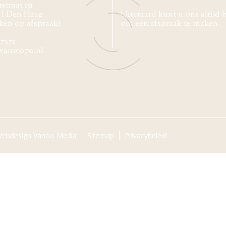
straat 151
H Den Haag
Uiteraard kunt u ons altijd 
ken op afspraak)
om een afspraak te maken.
77371
wauw070.nl
ebdesign Vanoo Media
Sitemap
Privacybeleid