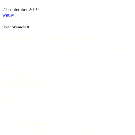
27 september 2019
wauw
Over Wauw070
WAUW070 is een samenwerking van echte vakmensen op het gebied van wonen
Bij WAUW070 heeft iedere bij ons aangesloten ondernemer een presentatie va
Contact
Wauw070
Pasteurstraat 151
2522 RH Den Haag
(Bezoeken op afspraak)
06-51577371
info@wauw070.nl
Openingstijden
Wij zijn geopend op afspraak!
Uiteraard kunt u ons altijd bellen om een afspraak te maken.