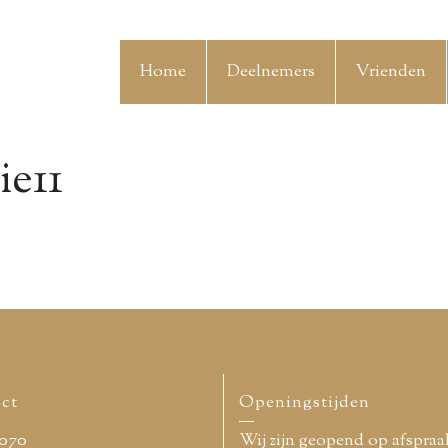
Home
Deelnemers
Vrienden
ie11
ct
Openingstijden
070
Wij zijn geopend op afspraa