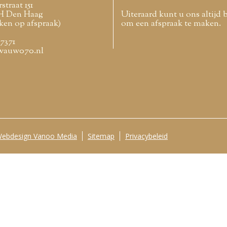
straat 151
H Den Haag
Uiteraard kunt u ons altijd 
ken op afspraak)
om een afspraak te maken.
77371
wauw070.nl
ebdesign Vanoo Media
Sitemap
Privacybeleid