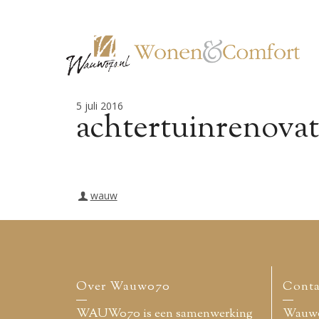
5 juli 2016
achtertuinrenovat
wauw
Over Wauw070
Conta
WAUW070 is een samenwerking
Wauw