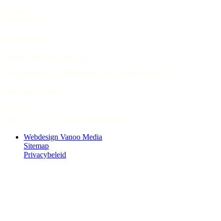
06-51577371
info@wauw070.nl
Openingstijden
Wij zijn geopend op afspraak!
Uiteraard kunt u ons altijd bellen om een afspraak te maken.
Like ons op Facebook!
© 2026
Wauw070 | Alle rechten voorbehouden.
Webdesign Vanoo Media
Sitemap
Privacybeleid