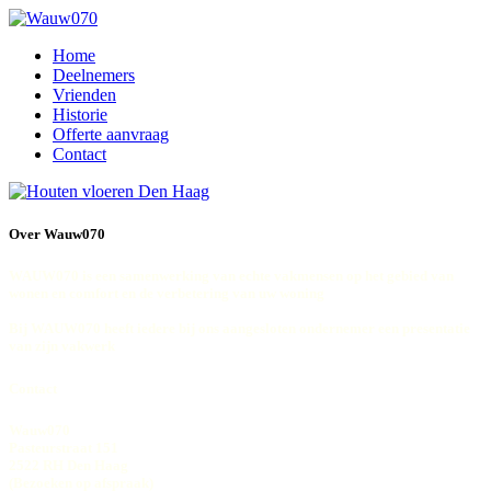
Home
Deelnemers
Vrienden
Historie
Offerte aanvraag
Contact
Over Wauw070
WAUW070 is een samenwerking van echte vakmensen op het gebied van
wonen en comfort en de verbetering van uw woning
Bij WAUW070 heeft iedere bij ons aangesloten ondernemer een presentatie
van zijn vakwerk
Contact
Wauw070
Pasteurstraat 151
2522 RH Den Haag
(Bezoeken op afspraak)