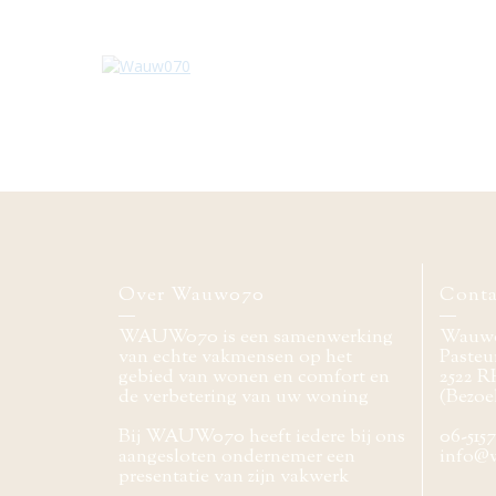
Over Wauw070
Conta
WAUW070 is een samenwerking
Wauw
van echte vakmensen op het
Pasteur
gebied van wonen en comfort en
2522 R
de verbetering van uw woning
(Bezoe
Bij WAUW070 heeft iedere bij ons
06-515
aangesloten ondernemer een
info@
presentatie van zijn vakwerk