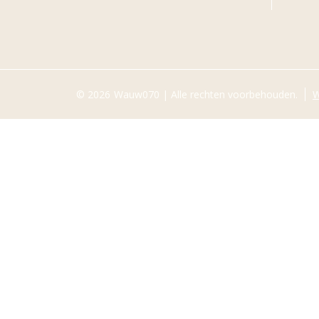
© 2026
Wauw070 | Alle rechten voorbehouden.
W