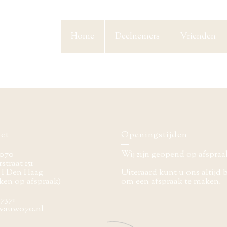
Home
Deelnemers
Vrienden
ct
Openingstijden
070
Wij zijn geopend op afspraa
straat 151
H Den Haag
Uiteraard kunt u ons altijd 
ken op afspraak)
om een afspraak te maken.
77371
wauw070.nl