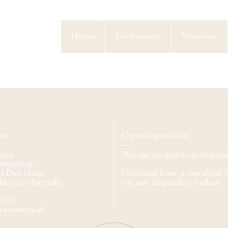
Home
Deelnemers
Vrienden
ct
Openingstijden
070
Wij zijn geopend op afspraa
straat 151
H Den Haag
Uiteraard kunt u ons altijd 
ken op afspraak)
om een afspraak te maken.
77371
wauw070.nl