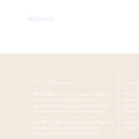
Over Wauw070
Conta
WAUW070 is een samenwerking
Wauw
van echte vakmensen op het
Pasteur
gebied van wonen en comfort en
2522 R
de verbetering van uw woning
(Bezoe
Bij WAUW070 heeft iedere bij ons
06-515
aangesloten ondernemer een
info@
presentatie van zijn vakwerk