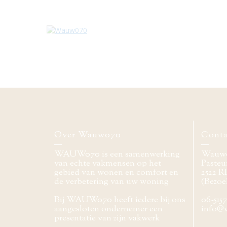
Over Wauw070
Conta
WAUW070 is een samenwerking
Wauw
van echte vakmensen op het
Pasteur
gebied van wonen en comfort en
2522 R
de verbetering van uw woning
(Bezoe
Bij WAUW070 heeft iedere bij ons
06-515
aangesloten ondernemer een
info@
presentatie van zijn vakwerk