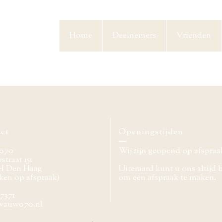
Home
Deelnemers
Vrienden
ct
Openingstijden
070
Wij zijn geopend op afspraa
straat 151
H Den Haag
Uiteraard kunt u ons altijd 
ken op afspraak)
om een afspraak te maken.
77371
wauw070.nl