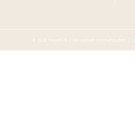
© 2026
Wauw070 | Alle rechten voorbehouden.
W