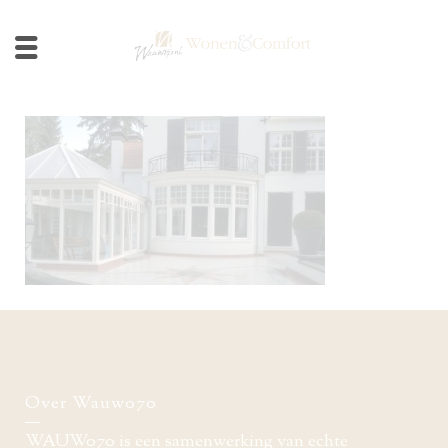
Over Wauw070
WAUW070 is een samenwerking van echte