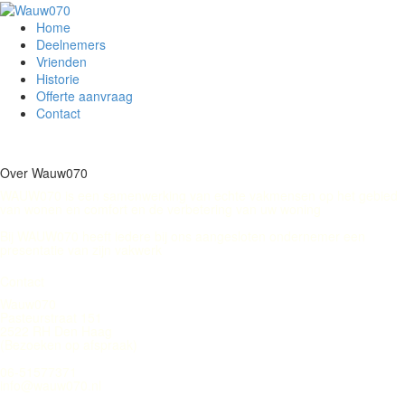
Home
Deelnemers
Vrienden
Historie
Offerte aanvraag
Contact
Over Wauw070
WAUW070 is een samenwerking van echte vakmensen op het gebied
van wonen en comfort en de verbetering van uw woning
Bij WAUW070 heeft iedere bij ons aangesloten ondernemer een
presentatie van zijn vakwerk
Contact
Wauw070
Pasteurstraat 151
2522 RH Den Haag
(Bezoeken op afspraak)
06-51577371
info@wauw070.nl