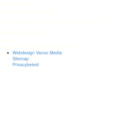
Openingstijden
Wij zijn geopend op afspraak!
Uiteraard kunt u ons altijd bellen om een afspraak te maken.
Like ons op Facebook!
© 2026
Wauw070 | Alle rechten voorbehouden.
Webdesign Vanoo Media
Sitemap
Privacybeleid